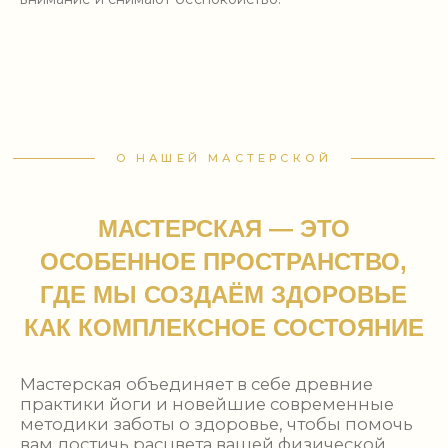
МАСТЕРСКАЯ — ЭТО
ОСОБЕННОЕ ПРОСТРАНСТВО,
ГДЕ МЫ СОЗДАЁМ ЗДОРОВЬЕ
КАК КОМПЛЕКСНОЕ СОСТОЯНИЕ
Мастерская объединяет в себе древние
практики йоги и новейшие современные
методики заботы о здоровье, чтобы помочь
вам достичь расцвета вашей физической
формы и эмоциональной гармонии.
Мы верим, что здоровье – это баланс между
физическим, умственным и эмоциональным
благополучием. Ухаживая за каждым из этих
аспектов, человек может сотворить
гармоничное состояние здоровья, что
способствует лучшему качеству жизни.
ЗАПИСАТЬСЯ НА ЗАНЯТИЕ