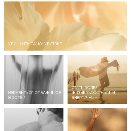
РАЗВИТЬ ГИБКОСТЬ И
УКРЕПИТЬ ЗДОРОВЬЕ И
ВЫНОСЛИВОСТЬ ТЕЛА
ИММУНИТЕТ
Все аспекты жизни взаимосвязаны и влияют
друг на друга. Наша Мастерская для тех, кто
хочет иметь стройное и подтянутое тело,
крепкое здоровье и иммунитет, чтобы
достичь расцвета физической формы
и эмоциональной гармонии.
КАК РЕЗУЛЬТАТ — БЫТЬ
ЗДОРОВЫМ, СЧАСТЛИВЫМ,
И В ПРЕКРАСНОМ
НАСТРОЕНИИ!